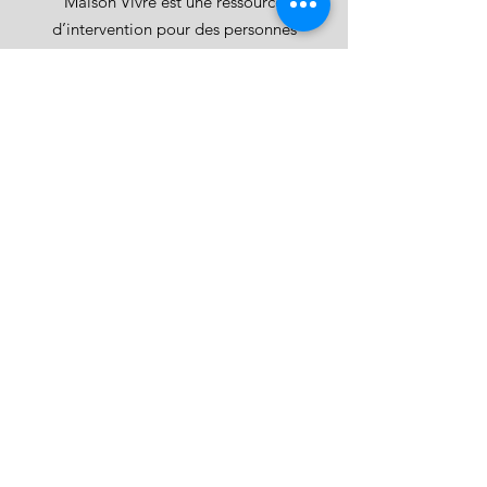
Maison Vivre est une ressource
d’intervention pour des personnes
adultes aux prises principalement avec
la dépression. L’organisme est situé à
Saint-Hubert, un arrondissement de la
Ville de Longueuil.
Pour nous joindre
Courriel
:
info@maisonvivre.org
Téléphone
:
450 465-0264
Planifiez un appel