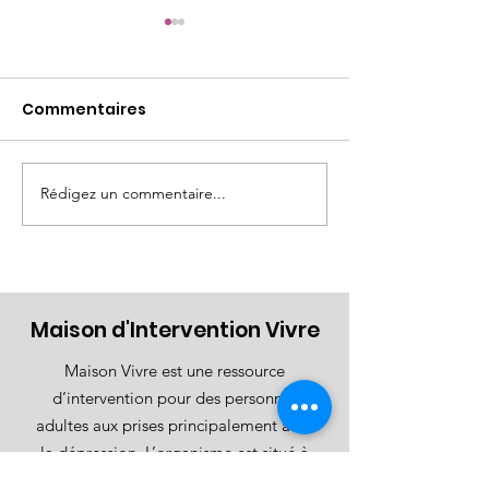
Commentaires
Rédigez un commentaire...
Comprendre la
Faire le tour de
dépression et trouver
pas à la fois
de l'aide sur la Rive-
Sud de Montréal
Maison d'Intervention Vivre
Maison Vivre est une ressource
d’intervention pour des personnes
adultes aux prises principalement avec
la dépression. L’organisme est situé à
Saint-Hubert, un arrondissement de la