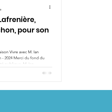
re
Lafrenière,
hon, pour son
ison Vivre avec M. Ian
n - 2024 Merci du fond du
ité publique, M. Ian
 soutien à Maison Vivre dans
utien à l’Action Bénévole
contribution de 1000 $ a été
ermettant de renforcer notre
poursuivre notre mission avec
que geste compte. Cha