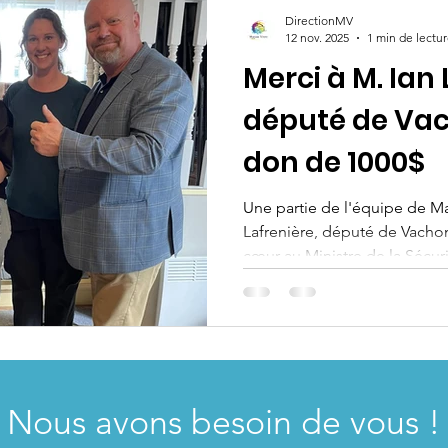
DirectionMV
12 nov. 2025
1 min de lectu
Merci à M. Ian 
député de Vac
don de 1000$
Une partie de l'équipe de Ma
Lafrenière, député de Vacho
cœur au Ministre de la Sécur
Lafrenière pour son précieux
le cadre du Programme de So
2025-2026. Cette année, une 
remise à notre organisme, p
suivi post-programme et de 
rigueur et compassion. Cha
Nous avons besoin de vous !