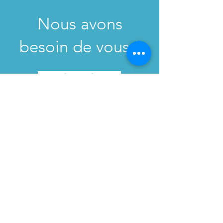
Nous avons
besoin de vous !
Faire un don
Maison d'Intervention Vivre
Maison Vivre est une ressource
d’intervention pour des personnes
adultes aux prises principalement avec
la dépression. L’organisme est situé à
Saint-Hubert, un arrondissement de la