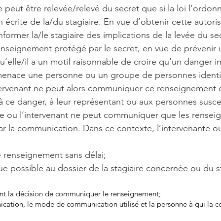
 ne peut être relevée/relevé du secret que si la loi l’ordon
n écrite de la/du stagiaire. En vue d’obtenir cette autoris
informer la/le stagiaire des implications de la levée du se
seignement protégé par le secret, en vue de prévenir u
qu’elle/il a un motif raisonnable de croire qu’un danger
menace une personne ou un groupe de personnes identifi
ntervenant ne peut alors communiquer ce renseignement 
ce danger, à leur représentant ou aux personnes suscep
nte ou l’intervenant ne peut communiquer que les rense
ar la communication. Dans ce contexte, l’intervenante ou 
renseignement sans délai;
e possible au dossier de la stagiaire concernée ou du s
ent la décision de communiquer le renseignement;
ication, le mode de communication utilisé et la personne à qui la c