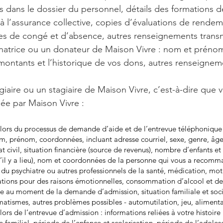
 dans le dossier du personnel, détails des formations 
 à l’assurance collective, copies d’évaluations de rendem
es de congé et d’absence, autres renseignements transm
natrice ou un donateur de Maison Vivre : nom et prénom
s montants et l’historique de vos dons, autres renseignem
giaire ou un stagiaire de Maison Vivre, c’est-à-dire que 
e par Maison Vivre :
s lors du processus de demande d’aide et de l’entrevue téléphonique
, prénom, coordonnées, incluant adresse courriel, sexe, genre, âge,
tat civil, situation financière (source de revenus), nombre d’enfants et
s’il y a lieu), nom et coordonnées de la personne qui vous a recom
u psychiatre ou autres professionnels de la santé, médication, mot
sations pour des raisons émotionnelles, consommation d’alcool et de
nce au moment de la demande d’admission, situation familiale et soc
umatismes, autres problèmes possibles - automutilation, jeu, alimenta
lors de l‘entrevue d’admission : informations reliées à votre histoire
 familial, période de l’enfance et scolarisation, période de l’adoles