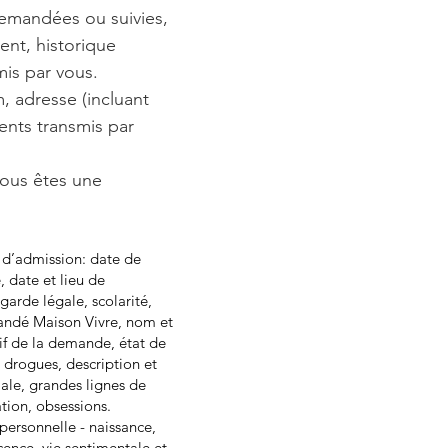
demandées ou suivies,
ent, historique
is par vous.
, adresse (incluant
ents transmis par
vous êtes une
 d’admission: date de
 date et lieu de
 garde légale, scolarité,
mandé Maison Vivre, nom et
if de la demande, état de
 drogues, description et
iale, grandes lignes de
tion, obsessions.
 personnelle - naissance,
cence, vie sentimentale et