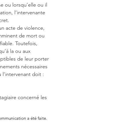
ne ou lorsqu’elle ou il
ation, l’intervenante
cret.
n acte de violence,
 imminent de mort ou
able. Toutefois,
qu’à la ou aux
tibles de leur porter
ignements nécessaires
l’intervenant doit :
tagiaire concerné les
ommunication a été faite.