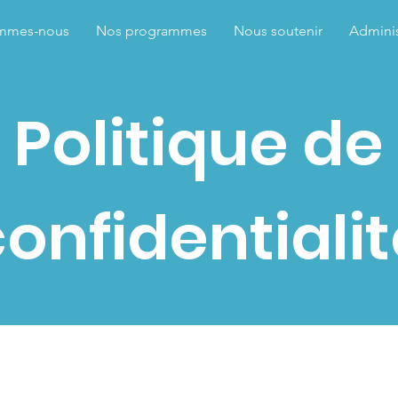
mmes-nous
Nos programmes
Nous soutenir
Adminis
Politique de
onfidentiali