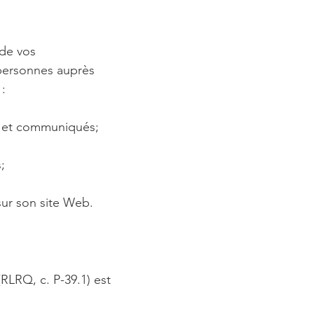
 de vos
 personnes auprès
:
és et communiqués;
;
sur son site Web.
RLRQ, c. P-39.1) est