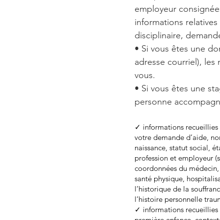
employeur consignées
informations relatives
disciplinaire, demand
• Si vous êtes une do
adresse courriel), le
vous.
• Si vous êtes une sta
personne accompagné
✓ informations recueillie
votre demande d’aide, nom
naissance, statut social, é
profession et employeur (
coordonnées du médecin, d
santé physique, hospitali
l’historique de la souffra
l’histoire personnelle tra
✓ informations recueillies 
première enfance, contexte