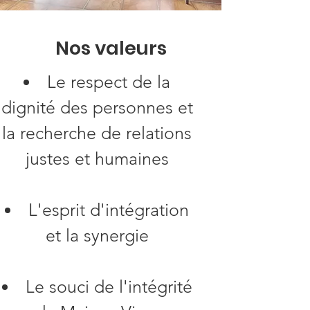
Notre mission
Nos valeurs
Aider et soutenir des
Le respect de la
personnes dont la santé
dignité des personnes et
mentale est en processus
la recherche de relations
de détérioration, afin de
justes et humaines​
leur permettre de
maintenir leur insertion
sociale, de trouver un sens
L'esprit d'intégration
à leur vie et une harmonie
et la synergie
intérieure.
​Le souci de l'intégrité