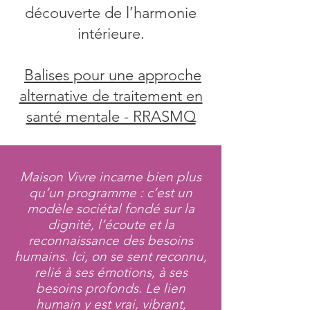
découverte de l’harmonie
intérieure.
Balises pour une approche
alternative de traitement en
santé mentale - RRASMQ
Maison Vivre incarne bien plus
qu’un programme : c’est un
modèle sociétal fondé sur la
dignité, l’écoute et la
reconnaissance des besoins
humains. Ici, on se sent reconnu,
relié à ses émotions, à ses
besoins profonds. Le lien
humain y est vrai, vibrant,