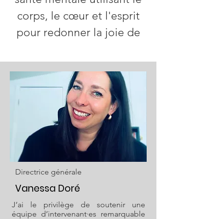
corps, le cœur et l'esprit
pour redonner la joie de
vivre aux participants.
Maison Vivre utilise la
santé et la conscience
corporelle, la
massothérapie, l'art
créativité, les rencontres
individuelles et de groupe
Directrice générale
pour soutenir les
Vanessa Doré
personnes aux prises avec
J’ai le privilège de soutenir une
la dépression.
équipe d’intervenant·es remarquable