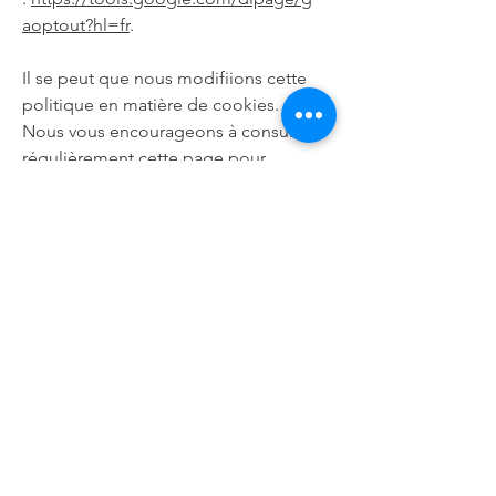
aoptout?hl=fr
.
Il se peut que nous modifiions cette
politique en matière de cookies.
Nous vous encourageons à consulter
régulièrement cette page pour
obtenir les dernières informations sur
les cookies.
Maison d'Intervention Vivre
Maison Vivre est une ressource
d’intervention pour des personnes
adultes aux prises principalement avec
la dépression. L’organisme est situé à
Saint-Hubert, un arrondissement de la
Ville de Longueuil.